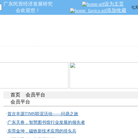
广东民营经济发展研究
设为主页
会欢迎您！
添加收藏
民营专家
会员平台
杂志期刊
服务指南
招商引资
首页
会员平台
会员平台
·
首次丰源TIMS联谊活动——问鼎之旅
·
广东天卷，智慧图书馆行业发展的领先者
·
东莞金坤，磁铁新技术应用的排头兵