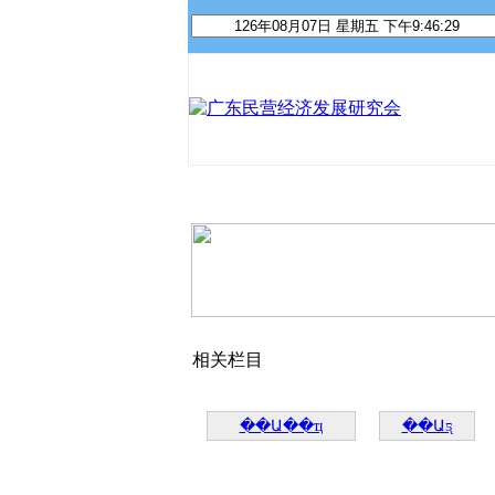
首 页
关于我们
资讯动态
相关栏目
��Ա��ҵ
��Աƽ̨