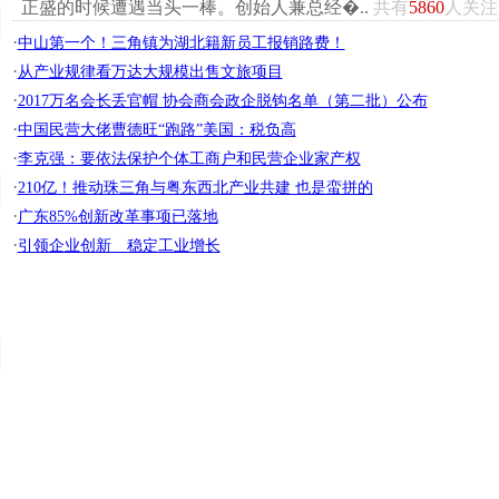
正盛的时候遭遇当头一棒。创始人兼总经�..
共有
5860
人关注
·
中山第一个！三角镇为湖北籍新员工报销路费！
·
从产业规律看万达大规模出售文旅项目
·
2017万名会长丢官帽 协会商会政企脱钩名单（第二批）公布
·
中国民营大佬曹德旺“跑路”美国：税负高
·
李克强：要依法保护个体工商户和民营企业家产权
·
210亿！推动珠三角与粤东西北产业共建 也是蛮拼的
·
广东85%创新改革事项已落地
·
引领企业创新 稳定工业增长