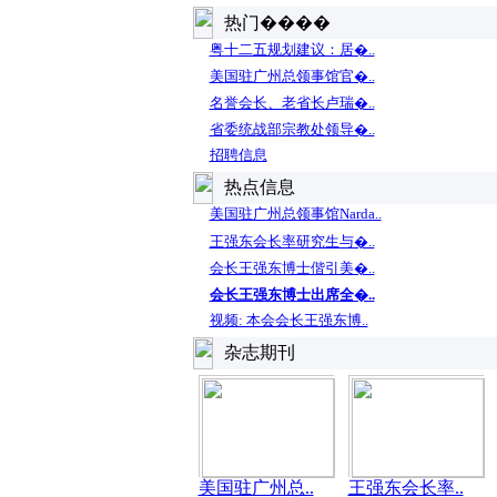
热门����
粤十二五规划建议：居�..
美国驻广州总领事馆官�..
名誉会长、老省长卢瑞�..
省委统战部宗教处领导�..
招聘信息
热点信息
美国驻广州总领事馆Narda..
王强东会长率研究生与�..
会长王强东博士偕引美�..
会长王强东博士出席全�..
视频: 本会会长王强东博..
杂志期刊
美国驻广州总..
王强东会长率..