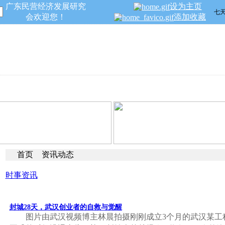
广东民营经济发展研究
设为主页
会欢迎您！
添加收藏
民营专家
会员平台
杂志期刊
服务指南
招商引资
首页
资讯动态
时事资讯
封城28天，武汉创业者的自救与觉醒
图片由武汉视频博主林晨拍摄刚刚成立3个月的武汉某工