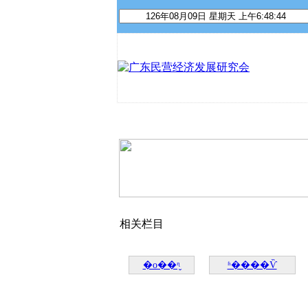
首 页
关于我们
资讯动态
相关栏目
�о��ᶯ̬
ʱ����Ѷ