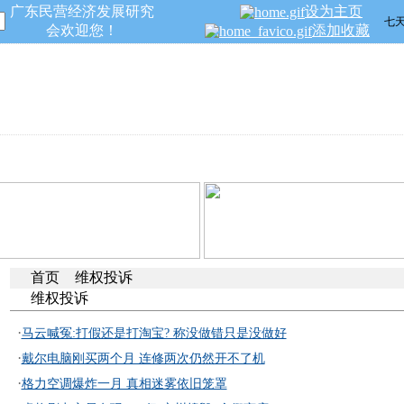
广东民营经济发展研究
设为主页
会欢迎您！
添加收藏
民营专家
会员平台
杂志期刊
服务指南
招商引资
首页
维权投诉
维权投诉
·
马云喊冤:打假还是打淘宝? 称没做错只是没做好
·
戴尔电脑刚买两个月 连修两次仍然开不了机
·
格力空调爆炸一月 真相迷雾依旧笼罩