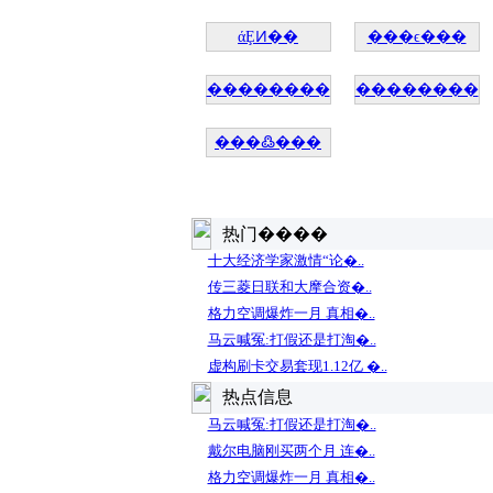
άȨͶ��
���ϵ���
��������
��������
���߷���
热门����
十大经济学家激情“论�..
传三菱日联和大摩合资�..
格力空调爆炸一月 真相�..
马云喊冤:打假还是打淘�..
虚构刷卡交易套现1.12亿 �..
热点信息
马云喊冤:打假还是打淘�..
戴尔电脑刚买两个月 连�..
格力空调爆炸一月 真相�..