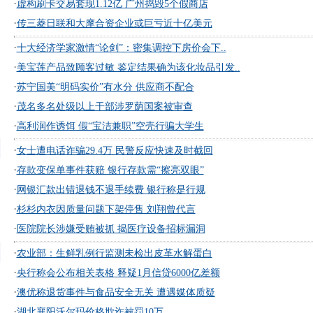
·
虚构刷卡交易套现1.12亿 广州捣毁5个假商店
·
传三菱日联和大摩合资企业或巨亏近十亿美元
·
十大经济学家激情“论剑”：密集调控下房价会下..
·
美宝莲产品致顾客过敏 鉴定结果确为该化妆品引发..
·
苏宁国美“明码实价”有水分 供应商不配合
·
茂名多名处级以上干部涉罗荫国案被审查
·
高利润作诱饵 假“宝洁兼职”空壳行骗大学生
·
女士遭电话诈骗29.4万 民警反应快速及时截回
·
存款变保单事件获赔 银行存款需“擦亮双眼”
·
网银汇款出错退钱不退手续费 银行称是行规
·
杉杉内衣因质量问题下架停售 刘翔曾代言
·
医院院长涉嫌受贿被抓 揭医疗设备招标漏洞
·
农业部：生鲜乳例行监测未检出皮革水解蛋白
·
央行称会公布相关表格 释疑1月信贷6000亿差额
·
澳优称退货事件与食品安全无关 遭遇媒体质疑
·
湖北襄阳沃尔玛价格欺诈被罚10万