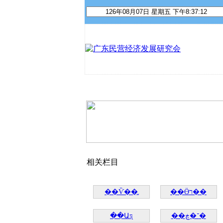
首 页
关于我们
资讯动态
相关栏目
��Ѷ��̬
��Ӫר��
��Աƽ̨
��־�ڿ�