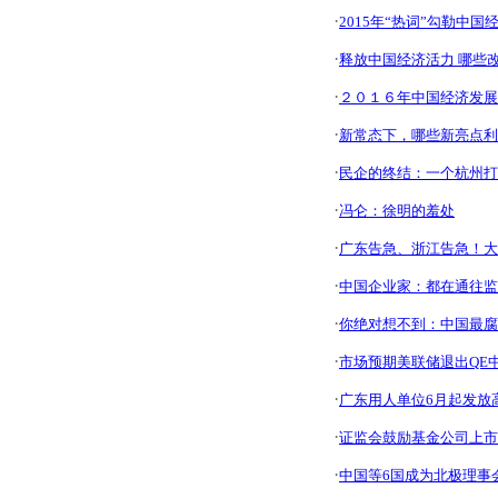
·
2015年“热词”勾勒中国
·
释放中国经济活力 哪些
·
２０１６年中国经济发展
·
新常态下，哪些新亮点利
·
民企的终结：一个杭州打
·
冯仑：徐明的羞处
·
广东告急、浙江告急！大
·
中国企业家：都在通往监
·
你绝对想不到：中国最腐
·
市场预期美联储退出QE中
·
广东用人单位6月起发放高
·
证监会鼓励基金公司上市
·
中国等6国成为北极理事