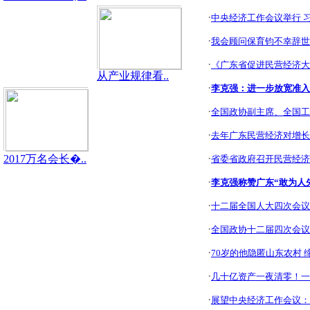
·
中央经济工作会议举行 
·
我会顾问保育钧不幸辞世
·
《广东省促进民营经济大
从产业规律看..
·
李克强：进一步放宽准入
·
全国政协副主席、全国工
·
去年广东民营经济对增长贡
·
2017万名会长�..
省委省政府召开民营经济
·
李克强称赞广东“敢为人先
·
十二届全国人大四次会议
·
全国政协十二届四次会议
·
70岁的他隐匿山东农村 
·
几十亿资产一夜清零！一
·
展望中央经济工作会议：2