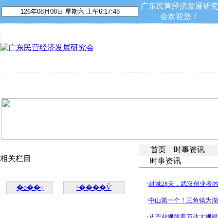
广东民营经济发展研
会欢迎您！
首 页
关于我们
资讯动态
民营专家
会员平台
首页
时事资讯
相关栏目
时事资讯
·
封城28天，武汉创业者
�о��ᶯ̬
ʱ����Ѷ
·
中山第一个！三角镇为湖
·
从产业规律看万达大规模