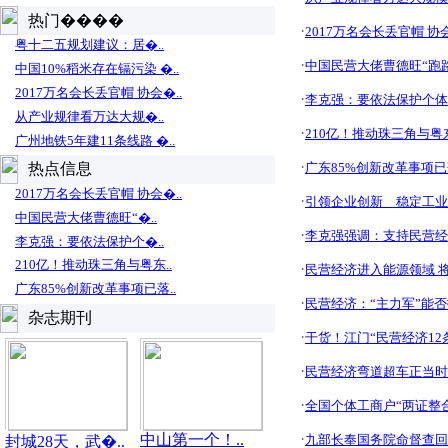
热门����
·
2017万名会长丢官帽 
粤十二五规划建议：居�..
·
中国民营大佬曹德旺“跑
中国10%稻米存在镉污染 �..
2017万名会长丢官帽 协会�..
·
李克强：要依法保护个体
从产业规律看万达大规�..
·
210亿！推动珠三角与粤
广州地铁5年建11条线路 �..
·
热点信息
广东85%创新改革事项
2017万名会长丢官帽 协会�..
·
引领企业创新 稳定工业
中国民营大佬曹德旺“�..
·
李克强强调：支持民营经
李克强：要依法保护个�..
210亿！推动珠三角与粤东..
·
民营经济进入能源领域 
广东85%创新改革事项已落..
·
民营经济：“主力军”能否
杂志期刊
·
干货！江门“民营经济12
·
民营经济弯道超车正当时
·
全国个体工商户“两证整
·
中山第一个！..
九部长奉国务院命督查回
封城28天，武�..