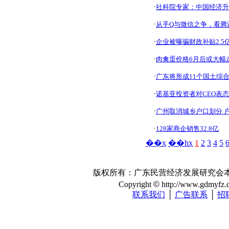
·
社科院专家：中国经济升
·
从手Q与微信之争，看腾
·
企业被曝骗财政补贴2.5
·
肉禽蛋价格6月后或大幅
·
广东将形成11个国土综
·
诺基亚投资者对CEO表
·
广州取消城乡户口划分 户
·
128家商企销售32.8亿
��ҳ
��һҳ
1
2
3
4
5
版权所有：广东民营经济发展研究会本站注册
Copyright
©
http://www.gdmyfz.co
联系我们
│
广告联系
│
招