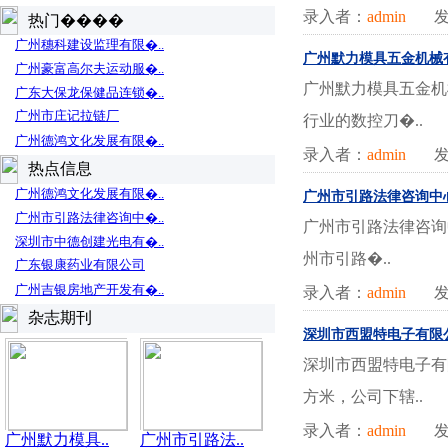
录入者：
admin
发
热门����
广州穗科建设监理有限�..
广州默力模具五金机械
广州豪富高尔夫运动服�..
广州默力模具五金机
广东大保龙保健品连锁�..
广州市庄记拉链厂
行业的数控刀�..
广州德鸿文化发展有限�..
录入者：
admin
发
热点信息
广州德鸿文化发展有限�..
广州市引路法律咨询中
广州市引路法律咨询中�..
广州市引路法律咨询
深圳市中德创建光电有�..
州市引路�..
广东银康药业有限公司
广州吉银房地产开发有�..
录入者：
admin
发
杂志期刊
深圳市西盟特电子有限公
深圳市西盟特电子有
方米，公司下辖..
录入者：
admin
发
广州默力模具..
广州市引路法..